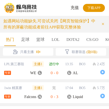
充值
下载APP
如遇网站功能缺失,可尝试关闭【网页智能保护】中
×
所有的屏蔽功能或者前往APP获取完整体验
热门
足球
篮球
LOL
DOTA2
CS:GO
K
只看主播
联赛筛选
(隐0场)
主播1
LPL第三赛段
进行中
13:35
BO3
2.4万
0
-
0
WE
AL
专家
主播1
1win 精英赛
完
17:04
BO5
5.7万
0
-
3
Falcons
Liquid
专家