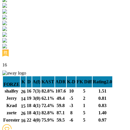
16
K
D
A(f)
KAST
ADR
K-D
FK Diff
Rating2.0
FORZE
shalfey
16
7(3)
82.8%
107.6
10
5
1.51
26
Jerry
19
3(0)
62.1%
49.4
-5
2
0.81
14
Krad
18
4(1)
72.4%
59.8
-3
1
0.83
15
zorte
18
4(1)
82.8%
87.1
8
5
1.40
26
Forester
22
4(0)
75.9%
59.5
-6
5
0.97
16