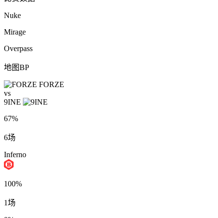
Nuke
Mirage
Overpass
地图BP
FORZE
vs
9INE
67%
6场
Inferno
100%
1场