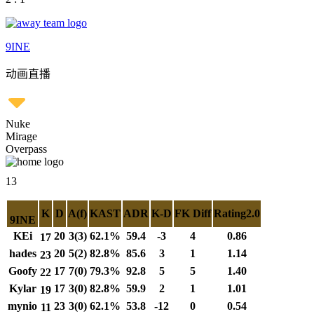
9INE
动画直播
Nuke
Mirage
Overpass
13
K
D
A(f)
KAST
ADR
K-D
FK Diff
Rating2.0
9INE
KEi
20
3(3)
62.1%
59.4
-3
4
0.86
17
hades
20
5(2)
82.8%
85.6
3
1
1.14
23
Goofy
17
7(0)
79.3%
92.8
5
5
1.40
22
Kylar
17
3(0)
82.8%
59.9
2
1
1.01
19
mynio
23
3(0)
62.1%
53.8
-12
0
0.54
11