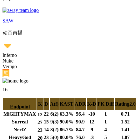
SAW
动画直播
Inferno
Nuke
Vertigo
16
K
D
A(f)
KAST
ADR
K-D
FK Diff
Rating2.0
Endpoint
MiGHTYMAX
22
6(2)
63.3%
56.4
-10
1
0.71
12
Surreal
15
9(3)
90.0%
90.9
12
1
1.52
27
NertZ
14
8(2)
86.7%
84.7
9
4
1.41
23
HeavyGod
23
5(0)
80.0%
76.0
-3
5
1.07
20