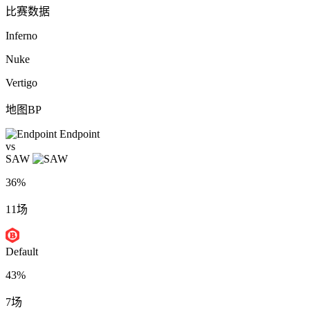
比赛数据
Inferno
Nuke
Vertigo
地图BP
Endpoint
vs
SAW
36%
11场
Default
43%
7场