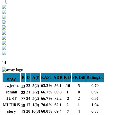
14
K
D
A(f)
KAST
ADR
K-D
FK Diff
Rating2.0
SAW
ewjerkz
23
5(2)
63.3%
56.1
-10
5
0.79
13
roman
21
2(2)
66.7%
69.8
1
0
0.97
22
JUST
24
5(2)
66.7%
82.2
-2
2
0.97
22
MUTiRiS
17
1(0)
70.0%
62.1
2
1
1.04
19
story
20
10(3)
60.0%
69.4
-7
4
0.88
13