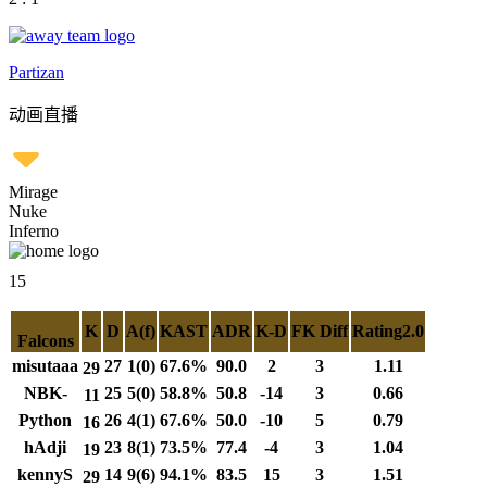
Partizan
动画直播
Mirage
Nuke
Inferno
15
K
D
A(f)
KAST
ADR
K-D
FK Diff
Rating2.0
Falcons
misutaaa
27
1(0)
67.6%
90.0
2
3
1.11
29
NBK-
25
5(0)
58.8%
50.8
-14
3
0.66
11
Python
26
4(1)
67.6%
50.0
-10
5
0.79
16
hAdji
23
8(1)
73.5%
77.4
-4
3
1.04
19
kennyS
14
9(6)
94.1%
83.5
15
3
1.51
29