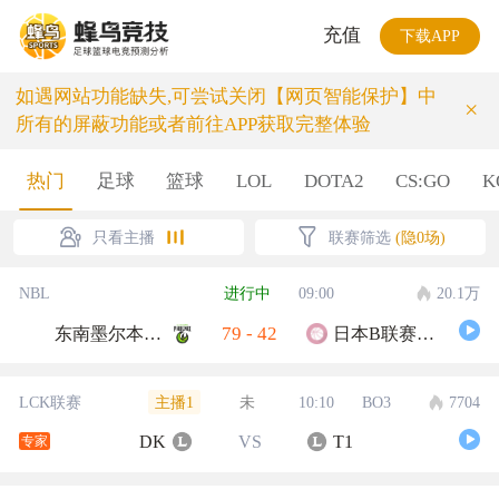
充值
下载APP
如遇网站功能缺失,可尝试关闭【网页智能保护】中
×
所有的屏蔽功能或者前往APP获取完整体验
热门
足球
篮球
LOL
DOTA2
CS:GO
K
只看主播
联赛筛选
(隐0场)
NBL
进行中
09:00
20.1万
79
-
42
东南墨尔本凤凰
日本B联赛联队
主播1
LCK联赛
未
10:10
BO3
7704
DK
VS
T1
专家