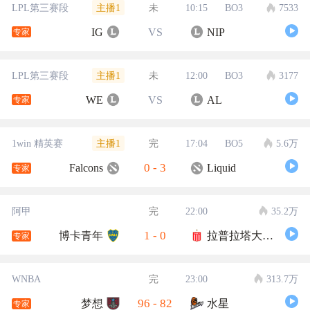
主播1
LPL第三赛段
未
10:15
BO3
7533
IG
VS
NIP
专家
主播1
LPL第三赛段
未
12:00
BO3
3177
WE
VS
AL
专家
主播1
1win 精英赛
完
17:04
BO5
5.6万
0
-
3
Falcons
Liquid
专家
阿甲
完
22:00
35.2万
1
-
0
博卡青年
拉普拉塔大学生
专家
WNBA
完
23:00
313.7万
96
-
82
梦想
水星
专家