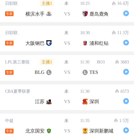
主播1
日职联
未
10:25
16.4万
横滨水手
VS
鹿岛鹿角
专家
日职联
未
10:30
11.3万
大阪钢巴
VS
浦和红钻
专家
主播1
LPL第三赛段
未
11:30
BO3
3683
BLG
VS
TES
专家
CBA夏季联赛
未
11:30
6573
江苏
VS
深圳
中超
未
11:35
1.5万
北京国安
VS
深圳新鹏城
专家