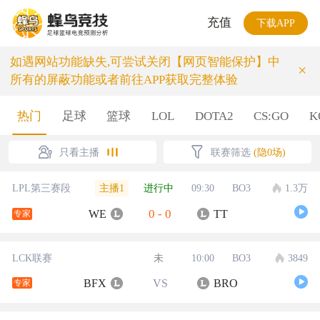
充值
下载APP
如遇网站功能缺失,可尝试关闭【网页智能保护】中
×
所有的屏蔽功能或者前往APP获取完整体验
热门
足球
篮球
LOL
DOTA2
CS:GO
K
只看主播
联赛筛选
(隐0场)
主播1
LPL第三赛段
进行中
09:30
BO3
1.3万
0
-
0
WE
TT
专家
LCK联赛
未
10:00
BO3
3849
BFX
VS
BRO
专家