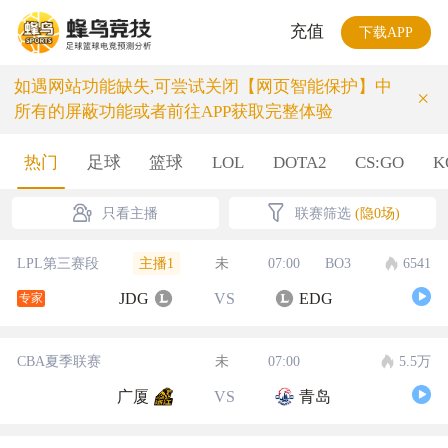
充值
下载APP
如遇网站功能缺失,可尝试关闭【网页智能保护】中
×
所有的屏蔽功能或者前往APP获取完整体验
热门
足球
篮球
LOL
DOTA2
CS:GO
K
只看主播
联赛筛选
(隐0场)
主播1
LPL第三赛段
未
07:00
BO3
6541
JDG
VS
EDG
专家
CBA夏季联赛
未
07:00
5.5万
广厦
VS
青岛