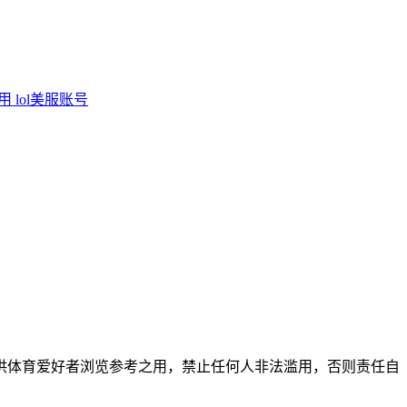
调用
lol美服账号
供体育爱好者浏览参考之用，禁止任何人非法滥用，否则责任自