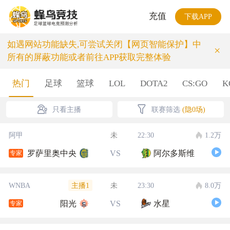
充值
下载APP
如遇网站功能缺失,可尝试关闭【网页智能保护】中
×
所有的屏蔽功能或者前往APP获取完整体验
热门
足球
篮球
LOL
DOTA2
CS:GO
K
只看主播
联赛筛选
(隐0场)
阿甲
未
22:30
1.2万
罗萨里奥中央
VS
阿尔多斯维
专家
主播1
WNBA
未
23:30
8.0万
阳光
VS
水星
专家