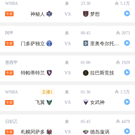
WNBA
未
23:30
5.1万
神秘人
VS
梦想
专家
阿甲
未
00:45
2073
门多萨独立
VS
里奥夸尔托学生队
专家
墨西甲
未
01:00
1929
特帕蒂特兰
VS
拉巴斯竞技
专家
主播1
WNBA
未
01:30
3.5万
飞翼
VS
女武神
专家
日职乙
未
05:45
4479
札幌冈萨多
VS
德岛漩涡
专家