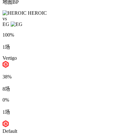
地图BP
HEROIC
vs
EG
100%
1场
Vertigo
38%
8场
0%
1场
Default