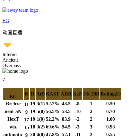
EG
动画直播
Inferno
Ancient
Overpass
7
K
D
A(f)
KAST
ADR
K-D
FK Diff
Rating2.0
EG
Brehze
19
3(1)
52.2%
48.5
-8
1
0.59
11
neaLaN
19
5(0)
56.5%
58.5
-10
2
0.70
9
HexT
19
1(0)
52.2%
83.9
-2
2
1.00
17
wiz
18
3(2)
69.6%
54.5
-3
3
0.93
15
autimatic
20
4(0)
47.8%
52.1
-11
2
0.55
9