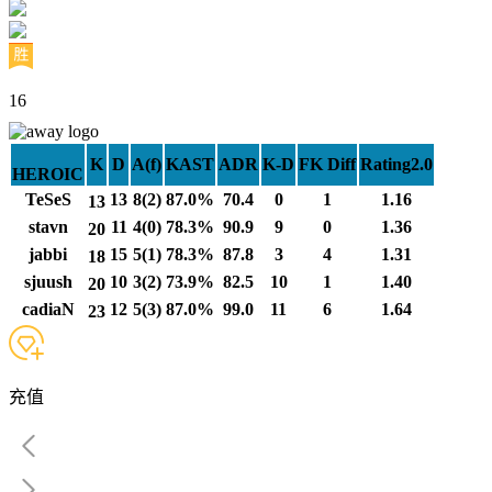
16
K
D
A(f)
KAST
ADR
K-D
FK Diff
Rating2.0
HEROIC
TeSeS
13
8(2)
87.0%
70.4
0
1
1.16
13
stavn
11
4(0)
78.3%
90.9
9
0
1.36
20
jabbi
15
5(1)
78.3%
87.8
3
4
1.31
18
sjuush
10
3(2)
73.9%
82.5
10
1
1.40
20
cadiaN
12
5(3)
87.0%
99.0
11
6
1.64
23
充值