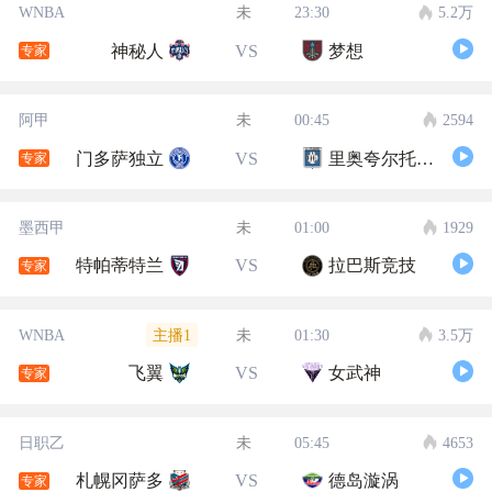
WNBA
未
23:30
5.2万
神秘人
VS
梦想
专家
阿甲
未
00:45
2594
门多萨独立
VS
里奥夸尔托学生队
专家
墨西甲
未
01:00
1929
特帕蒂特兰
VS
拉巴斯竞技
专家
主播1
WNBA
未
01:30
3.5万
飞翼
VS
女武神
专家
日职乙
未
05:45
4653
札幌冈萨多
VS
德岛漩涡
专家