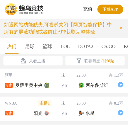
充值
下载APP
如遇网站功能缺失,可尝试关闭【网页智能保护】中
×
所有的屏蔽功能或者前往APP获取完整体验
热门
足球
篮球
LOL
DOTA2
CS:GO
K
只看主播
联赛筛选
(隐0场)
阿甲
未
22:30
1.3万
罗萨里奥中央
VS
阿尔多斯维
专家
主播1
WNBA
未
23:30
8.2万
阳光
VS
水星
专家