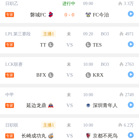
日职乙
进行中
09:00
3.3万
0
-
0
磐城FC
FC今治
专家
主播1
LPL第三赛段
未
09:20
BO3
4971
TT
VS
TES
专家
LCK联赛
未
10:00
BO3
2763
BFX
VS
KRX
专家
中甲
未
10:00
2749
延边龙鼎
VS
深圳青年人
专家
主播1
日职联
未
10:00
6.2万
长崎成功丸
VS
京都不死鸟
专家