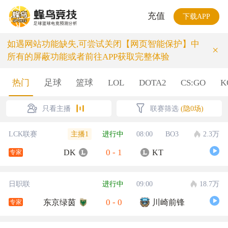
充值
下载APP
如遇网站功能缺失,可尝试关闭【网页智能保护】中
×
所有的屏蔽功能或者前往APP获取完整体验
热门
足球
篮球
LOL
DOTA2
CS:GO
K
只看主播
联赛筛选
(隐0场)
主播1
LCK联赛
进行中
08:00
BO3
2.3万
0
-
1
DK
KT
专家
日职联
进行中
09:00
18.7万
0
-
0
东京绿茵
川崎前锋
专家