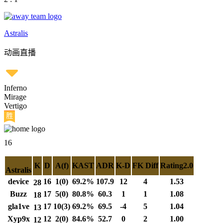
Astralis
动画直播
Inferno
Mirage
Vertigo
16
K
D
A(f)
KAST
ADR
K-D
FK Diff
Rating2.0
Astralis
device
16
1(0)
69.2%
107.9
12
4
1.53
28
Buzz
17
5(0)
80.8%
60.3
1
1
1.08
18
gla1ve
17
10(3)
69.2%
69.5
-4
5
1.04
13
Xyp9x
12
2(0)
84.6%
52.7
0
2
1.00
12