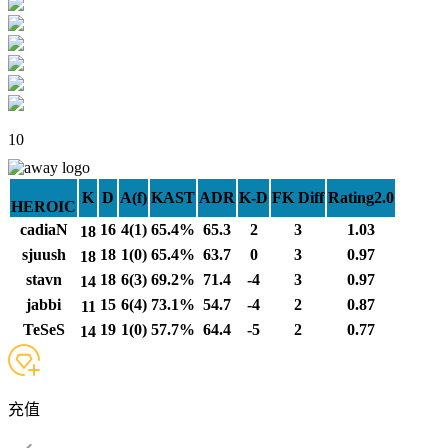
10
K
D
A(f)
KAST
ADR
K-D
FK Diff
Rating2.0
HEROIC
cadiaN
16
4(1)
65.4%
65.3
2
3
1.03
18
sjuush
18
1(0)
65.4%
63.7
0
3
0.97
18
stavn
18
6(3)
69.2%
71.4
-4
3
0.97
14
jabbi
15
6(4)
73.1%
54.7
-4
2
0.87
11
TeSeS
19
1(0)
57.7%
64.4
-5
2
0.77
14
充值