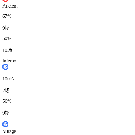
Ancient
67%
9场
50%
10场
Inferno
100%
2场
56%
9场
Mirage