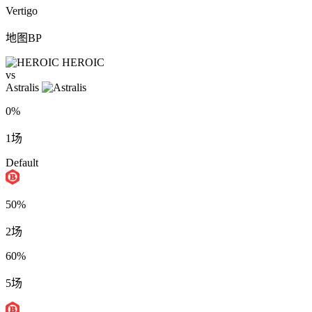
Vertigo
地图BP
HEROIC
vs
Astralis
0%
1场
Default
50%
2场
60%
5场