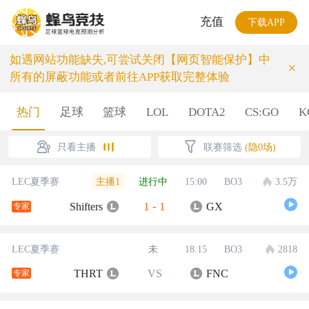
充值
下载APP
如遇网站功能缺失,可尝试关闭【网页智能保护】中
×
所有的屏蔽功能或者前往APP获取完整体验
热门
足球
篮球
LOL
DOTA2
CS:GO
K
只看主播
联赛筛选
(隐0场)
主播1
LEC夏季赛
进行中
15:00
BO3
3.5万
1
-
1
Shifters
GX
专家
LEC夏季赛
未
18:15
BO3
2818
THRT
VS
FNC
专家