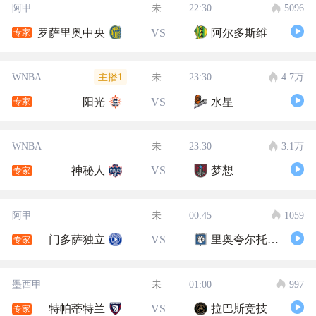
阿甲
未
22:30
5096
罗萨里奥中央
VS
阿尔多斯维
专家
主播1
WNBA
未
23:30
4.7万
阳光
VS
水星
专家
WNBA
未
23:30
3.1万
神秘人
VS
梦想
专家
阿甲
未
00:45
1059
门多萨独立
VS
里奥夸尔托学生队
专家
墨西甲
未
01:00
997
特帕蒂特兰
VS
拉巴斯竞技
专家