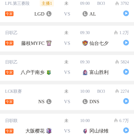
主播1
LPL第三赛段
未
09:00
BO3
3792
LGD
VS
AL
专家
日职乙
未
09:30
1.2万
藤枝MYFC
VS
仙台七夕
专家
日职乙
未
09:30
5824
八户于南乡
VS
富山胜利
专家
LCK联赛
未
10:00
BO3
2274
NS
VS
DNS
专家
日职联
未
10:00
6.7万
大阪樱花
VS
冈山绿雉
专家