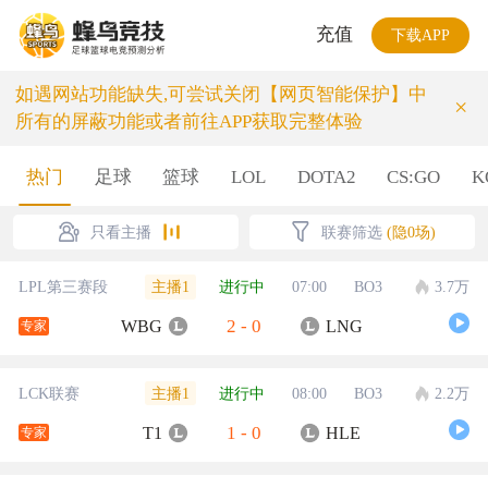
充值
下载APP
如遇网站功能缺失,可尝试关闭【网页智能保护】中
×
所有的屏蔽功能或者前往APP获取完整体验
热门
足球
篮球
LOL
DOTA2
CS:GO
K
只看主播
联赛筛选
(隐0场)
主播1
LPL第三赛段
进行中
07:00
BO3
3.7万
2
-
0
WBG
LNG
专家
主播1
LCK联赛
进行中
08:00
BO3
2.2万
1
-
0
T1
HLE
专家