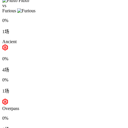
Fluxo
vs
Furious
0%
1场
Ancient
0%
4场
0%
1场
Overpass
0%