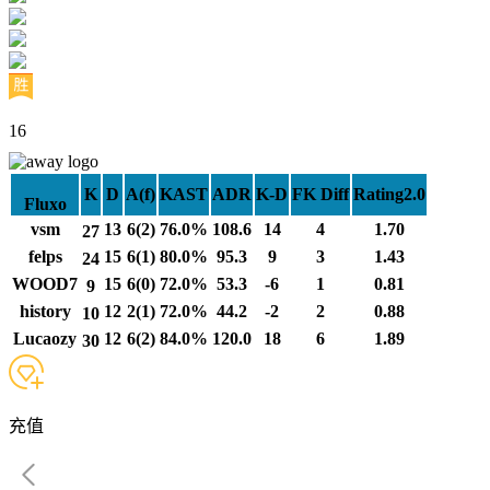
16
K
D
A(f)
KAST
ADR
K-D
FK Diff
Rating2.0
Fluxo
vsm
13
6(2)
76.0%
108.6
14
4
1.70
27
felps
15
6(1)
80.0%
95.3
9
3
1.43
24
WOOD7
15
6(0)
72.0%
53.3
-6
1
0.81
9
history
12
2(1)
72.0%
44.2
-2
2
0.88
10
Lucaozy
12
6(2)
84.0%
120.0
18
6
1.89
30
充值