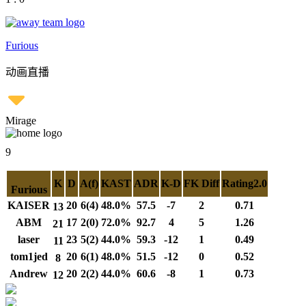
Furious
动画直播
Mirage
9
K
D
A(f)
KAST
ADR
K-D
FK Diff
Rating2.0
Furious
KAISER
20
6(4)
48.0%
57.5
-7
2
0.71
13
ABM
17
2(0)
72.0%
92.7
4
5
1.26
21
laser
23
5(2)
44.0%
59.3
-12
1
0.49
11
tom1jed
20
6(1)
48.0%
51.5
-12
0
0.52
8
Andrew
20
2(2)
44.0%
60.6
-8
1
0.73
12