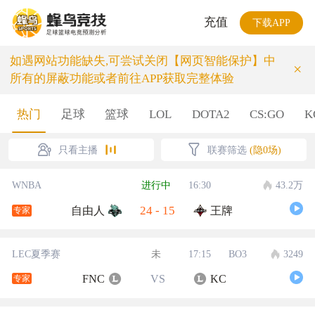
充值
下载APP
如遇网站功能缺失,可尝试关闭【网页智能保护】中
×
所有的屏蔽功能或者前往APP获取完整体验
热门
足球
篮球
LOL
DOTA2
CS:GO
K
只看主播
联赛筛选
(隐0场)
WNBA
进行中
16:30
43.2万
24
-
15
自由人
王牌
专家
LEC夏季赛
未
17:15
BO3
3249
FNC
VS
KC
专家