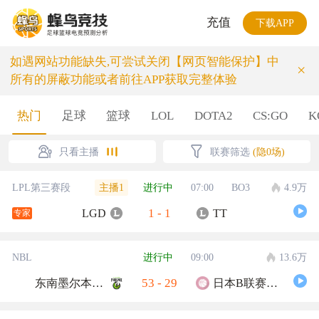
充值
下载APP
如遇网站功能缺失,可尝试关闭【网页智能保护】中
×
所有的屏蔽功能或者前往APP获取完整体验
热门
足球
篮球
LOL
DOTA2
CS:GO
K
只看主播
联赛筛选
(隐0场)
主播1
LPL第三赛段
进行中
07:00
BO3
4.9万
1
-
1
LGD
TT
专家
NBL
进行中
09:00
13.6万
53
-
29
东南墨尔本凤凰
日本B联赛联队