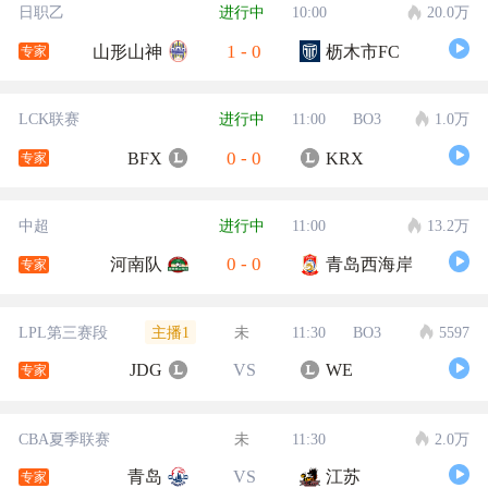
日职乙
进行中
10:00
20.0万
1
-
0
山形山神
枥木市FC
专家
LCK联赛
进行中
11:00
BO3
1.0万
0
-
0
BFX
KRX
专家
中超
进行中
11:00
13.2万
0
-
0
河南队
青岛西海岸
专家
主播1
LPL第三赛段
未
11:30
BO3
5597
JDG
VS
WE
专家
CBA夏季联赛
未
11:30
2.0万
青岛
VS
江苏
专家