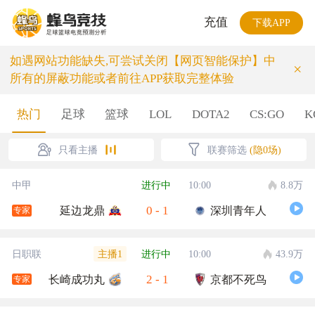
充值
下载APP
如遇网站功能缺失,可尝试关闭【网页智能保护】中
×
所有的屏蔽功能或者前往APP获取完整体验
热门
足球
篮球
LOL
DOTA2
CS:GO
K
只看主播
联赛筛选
(隐0场)
中甲
进行中
10:00
8.8万
0
-
1
延边龙鼎
深圳青年人
专家
主播1
日职联
进行中
10:00
43.9万
2
-
1
长崎成功丸
京都不死鸟
专家