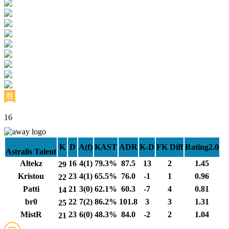
16
K
D
A(f)
KAST
ADR
K-D
FK Diff
Rating2.0
Astralis Talent
Altekz
16
4(1)
79.3%
87.5
13
2
1.45
29
Kristou
23
4(1)
65.5%
76.0
-1
1
0.96
22
Patti
21
3(0)
62.1%
60.3
-7
4
0.81
14
br0
22
7(2)
86.2%
101.8
3
3
1.31
25
MistR
23
6(0)
48.3%
84.0
-2
2
1.04
21