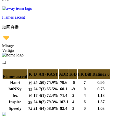
Flames ascent
动画直播
Mirage
Vertigo
13
K
D
A(f)
KAST
ADR
K-D
FK Diff
Rating2.0
Flames ascent
Hansi
25
2(0)
75.9%
79.6
-6
7
0.96
19
buNNy
24
7(3)
65.5%
60.1
-9
0
0.75
15
fez
17
4(1)
72.4%
71.4
2
4
1.18
19
Inspire
24
8(2)
79.3%
102.1
4
6
1.37
28
Speedy
21
4(4)
58.6%
82.4
3
0
1.03
24