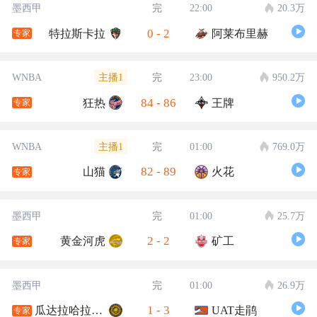
墨西甲
完
22:00
20.3万
0
-
2
特拉斯卡拉
阿莱布里赫
专家
主播1
WNBA
完
23:00
950.2万
84
-
86
狂热
王牌
专家
主播1
WNBA
完
01:00
769.0万
82
-
89
山猫
火花
专家
墨西甲
完
01:00
25.7万
2
-
2
黄金河虎
矿工
专家
墨西甲
完
01:00
26.9万
1
-
3
瓜达拉哈拉大学
UAT走鹃
专家