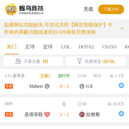
充值
下载APP
如遇网站功能缺失,可尝试关闭【网页智能保护】中
×
所有的屏蔽功能或者前往APP获取完整体验
热门
足球
篮球
LOL
DOTA2
CS:GO
K
只看主播
联赛筛选
(隐0场)
主播1
LEC夏季赛
进行中
15:00
BO3
1.5万
0
-
1
Shifters
GX
专家
阿甲
完
22:00
26.8万
2
-
1
圣塔菲联
拉努斯
专家