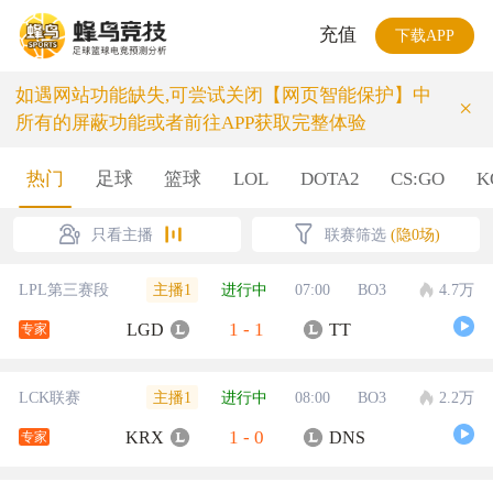
充值
下载APP
如遇网站功能缺失,可尝试关闭【网页智能保护】中
×
所有的屏蔽功能或者前往APP获取完整体验
热门
足球
篮球
LOL
DOTA2
CS:GO
K
只看主播
联赛筛选
(隐0场)
主播1
LPL第三赛段
进行中
07:00
BO3
4.7万
1
-
1
LGD
TT
专家
主播1
LCK联赛
进行中
08:00
BO3
2.2万
1
-
0
KRX
DNS
专家