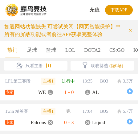
充值
下载APP
如遇网站功能缺失,可尝试关闭【网页智能保护】中
×
所有的屏蔽功能或者前往APP获取完整体验
热门
足球
篮球
LOL
DOTA2
CS:GO
K
只看主播
联赛筛选
(隐0场)
主播1
LPL第三赛段
进行中
13:35
BO3
3.3万
1
-
0
WE
AL
专家
主播1
1win 精英赛
完
17:04
BO5
5.7万
0
-
3
Falcons
Liquid
专家