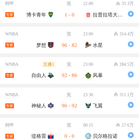
阿甲
完
22:00
35.3万
1
-
0
博卡青年
拉普拉塔大学生
专家
WNBA
完
23:00
314.4万
96
-
82
梦想
水星
专家
主播1
WNBA
完
23:00
284.5万
92
-
86
自由人
风暴
专家
WNBA
完
23:30
311.1万
96
-
92
神秘人
飞翼
专家
阿甲
完
00:15
27.6万
0
-
0
堤格雷
贝尔格拉诺
专家