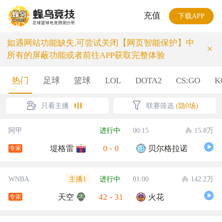
充值
下载APP
如遇网站功能缺失,可尝试关闭【网页智能保护】中
×
所有的屏蔽功能或者前往APP获取完整体验
热门
足球
篮球
LOL
DOTA2
CS:GO
K
只看主播
联赛筛选
(隐0场)
阿甲
进行中
00:15
15.8万
0
-
0
堤格雷
贝尔格拉诺
专家
主播1
WNBA
进行中
01:00
142.2万
42
-
31
天空
火花
专家