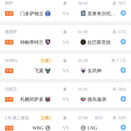
阿甲
未
00:45
7637
门多萨独立
VS
里奥夸尔托学生队
专家
墨西甲
未
01:00
5732
特帕蒂特兰
VS
拉巴斯竞技
专家
主播1
WNBA
未
01:30
7.1万
飞翼
VS
女武神
专家
日职乙
未
05:45
5824
札幌冈萨多
VS
德岛漩涡
专家
主播1
LPL第三赛段
未
07:00
BO3
3193
WBG
VS
LNG
专家