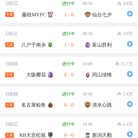
日职乙
进行中
09:30
4.8万
1
-
0
藤枝MYFC
仙台七夕
专家
日职乙
进行中
09:30
4.0万
1
-
0
八户于南乡
富山胜利
专家
日职联
进行中
10:00
11.7万
0
-
0
大阪樱花
冈山绿雉
专家
日职联
进行中
10:00
2.6万
0
-
0
名古屋鲸鱼
清水心跳
专家
日职乙
进行中
10:00
6.4万
0
-
0
RB大宫松鼠
新潟天鹅
专家