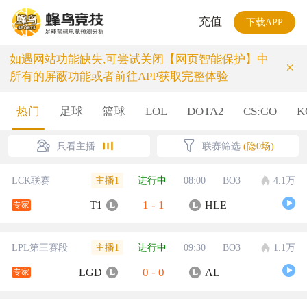
充值
下载APP
如遇网站功能缺失,可尝试关闭【网页智能保护】中
×
所有的屏蔽功能或者前往APP获取完整体验
热门
足球
篮球
LOL
DOTA2
CS:GO
K
只看主播
联赛筛选
(隐0场)
主播1
LCK联赛
进行中
08:00
BO3
4.1万
1
-
1
T1
HLE
专家
主播1
LPL第三赛段
进行中
09:30
BO3
1.1万
0
-
0
LGD
AL
专家