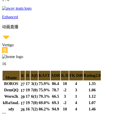
Enhanced
动画直播
Vertigo
16
K
D
A(f)
KAST
ADR
K-D
FK Diff
Rating2.0
Monte
BOROS
17
3(1)
75.9%
86.4
10
4
1.35
27
DemQQ
19
7(0)
75.9%
78.7
-2
3
1.06
17
Woro2k
17
6(1)
79.3%
66.5
3
1
1.12
20
kRaSnaL
19
7(0)
69.0%
69.3
-2
4
1.07
17
sdy
16
7(2)
86.2%
94.9
10
4
1.46
26