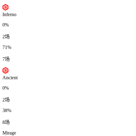
Inferno
0%
2场
71%
7场
Ancient
0%
2场
38%
8场
Mirage