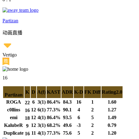
Partizan
动画直播
Vertigo
16
K
D
A(f)
KAST
ADR
K-D
FK Diff
Rating2.0
Partizan
ROGA
6
3(1)
86.4%
84.3
16
1
1.60
22
c0llins
12
6(1)
77.3%
90.1
4
2
1.27
16
emi
12
4(1)
86.4%
93.5
6
5
1.49
18
KalubeR
12
3(1)
68.2%
49.6
-3
2
0.79
9
Duplicate
11
4(1)
77.3%
75.6
5
2
1.20
16