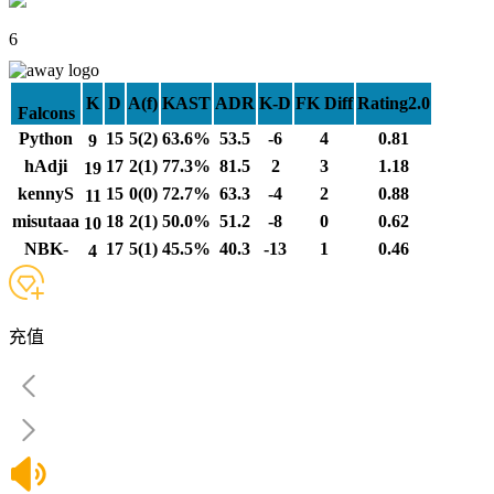
6
K
D
A(f)
KAST
ADR
K-D
FK Diff
Rating2.0
Falcons
Python
15
5(2)
63.6%
53.5
-6
4
0.81
9
hAdji
17
2(1)
77.3%
81.5
2
3
1.18
19
kennyS
15
0(0)
72.7%
63.3
-4
2
0.88
11
misutaaa
18
2(1)
50.0%
51.2
-8
0
0.62
10
NBK-
17
5(1)
45.5%
40.3
-13
1
0.46
4
充值