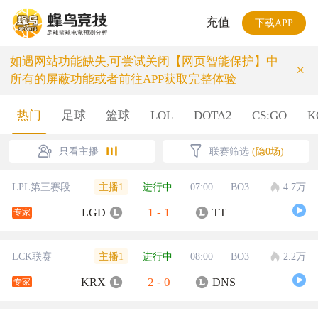
充值
下载APP
如遇网站功能缺失,可尝试关闭【网页智能保护】中
×
所有的屏蔽功能或者前往APP获取完整体验
热门
足球
篮球
LOL
DOTA2
CS:GO
K
只看主播
联赛筛选
(隐0场)
主播1
LPL第三赛段
进行中
07:00
BO3
4.7万
1
-
1
LGD
TT
专家
主播1
LCK联赛
进行中
08:00
BO3
2.2万
2
-
0
KRX
DNS
专家