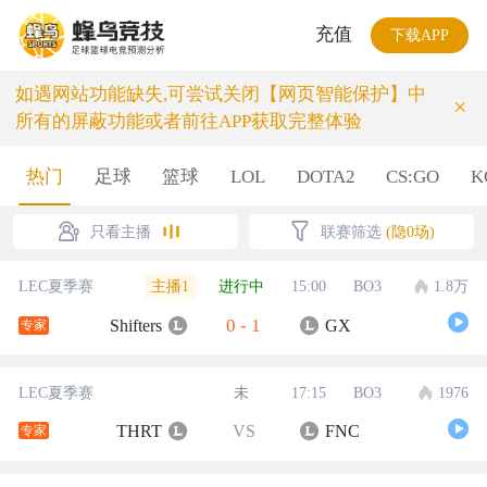
充值
下载APP
如遇网站功能缺失,可尝试关闭【网页智能保护】中
×
所有的屏蔽功能或者前往APP获取完整体验
热门
足球
篮球
LOL
DOTA2
CS:GO
K
只看主播
联赛筛选
(隐0场)
主播1
LEC夏季赛
进行中
15:00
BO3
1.8万
0
-
1
Shifters
GX
专家
LEC夏季赛
未
17:15
BO3
1976
THRT
VS
FNC
专家