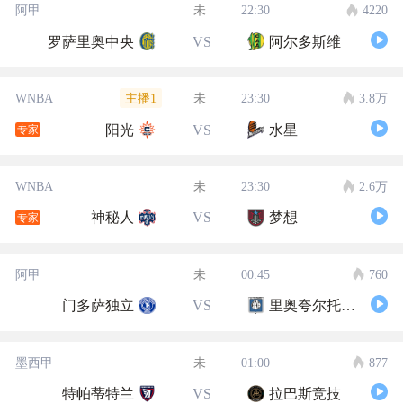
阿甲
未
22:30
4220
罗萨里奥中央
VS
阿尔多斯维
主播1
WNBA
未
23:30
3.8万
阳光
VS
水星
专家
WNBA
未
23:30
2.6万
神秘人
VS
梦想
专家
阿甲
未
00:45
760
门多萨独立
VS
里奥夸尔托学生队
墨西甲
未
01:00
877
特帕蒂特兰
VS
拉巴斯竞技