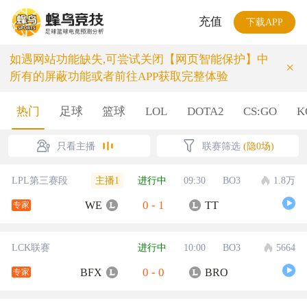
充值
下载APP
如遇网站功能缺失,可尝试关闭【网页智能保护】中
×
所有的屏蔽功能或者前往APP获取完整体验
热门
足球
篮球
LOL
DOTA2
CS:GO
K
只看主播
联赛筛选
(隐0场)
主播1
LPL第三赛段
进行中
09:30
BO3
1.8万
0
-
1
WE
TT
专家
LCK联赛
进行中
10:00
BO3
5664
0
-
0
BFX
BRO
专家