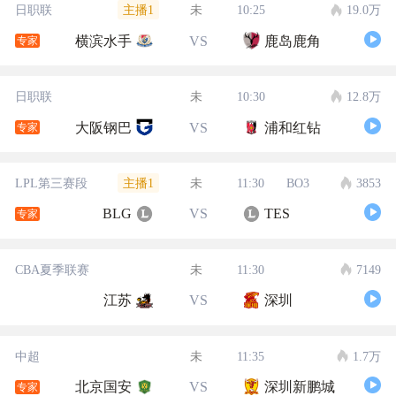
主播1
日职联
未
10:25
19.0万
横滨水手
VS
鹿岛鹿角
专家
日职联
未
10:30
12.8万
大阪钢巴
VS
浦和红钻
专家
主播1
LPL第三赛段
未
11:30
BO3
3853
BLG
VS
TES
专家
CBA夏季联赛
未
11:30
7149
江苏
VS
深圳
中超
未
11:35
1.7万
北京国安
VS
深圳新鹏城
专家