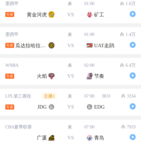
墨西甲
未
01:00
1.6万
黄金河虎
VS
矿工
专家
墨西甲
未
01:00
1.4万
瓜达拉哈拉大学
VS
UAT走鹃
专家
WNBA
未
02:00
6.4万
火焰
VS
节奏
专家
主播1
LPL第三赛段
未
07:00
BO3
3334
JDG
VS
EDG
专家
CBA夏季联赛
未
07:00
7933
广厦
VS
青岛