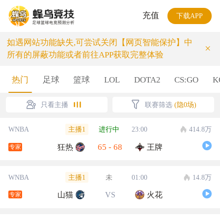
充值
下载APP
如遇网站功能缺失,可尝试关闭【网页智能保护】中
×
所有的屏蔽功能或者前往APP获取完整体验
热门
足球
篮球
LOL
DOTA2
CS:GO
K
只看主播
联赛筛选
(隐0场)
主播1
WNBA
进行中
23:00
414.8万
65
-
68
狂热
王牌
专家
主播1
WNBA
未
01:00
14.8万
山猫
VS
火花
专家