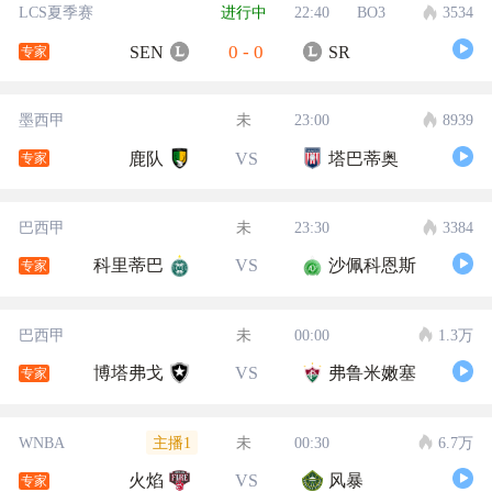
LCS夏季赛
进行中
22:40
BO3
3534
0
-
0
SEN
SR
专家
墨西甲
未
23:00
8939
鹿队
VS
塔巴蒂奥
专家
巴西甲
未
23:30
3384
科里蒂巴
VS
沙佩科恩斯
专家
巴西甲
未
00:00
1.3万
博塔弗戈
VS
弗鲁米嫩塞
专家
主播1
WNBA
未
00:30
6.7万
火焰
VS
风暴
专家