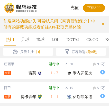
充值
下载APP
如遇网站功能缺失,可尝试关闭【网页智能保护】中
×
所有的屏蔽功能或者前往APP获取完整体验
热门
足球
篮球
LOL
DOTA2
CS:GO
K
只看主播
联赛筛选
(隐0场)
巴西甲
进行中
21:30
9.6万
1
-
2
雷莫
米内罗竞技
专家
阿甲
进行中
22:15
5.5万
1
-
1
博卡青年
萨斯菲尔德
专家