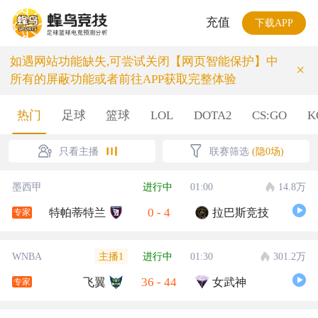
充值
下载APP
如遇网站功能缺失,可尝试关闭【网页智能保护】中
×
所有的屏蔽功能或者前往APP获取完整体验
热门
足球
篮球
LOL
DOTA2
CS:GO
K
只看主播
联赛筛选
(隐0场)
墨西甲
进行中
01:00
14.8万
0
-
4
特帕蒂特兰
拉巴斯竞技
专家
主播1
WNBA
进行中
01:30
301.2万
36
-
44
飞翼
女武神
专家