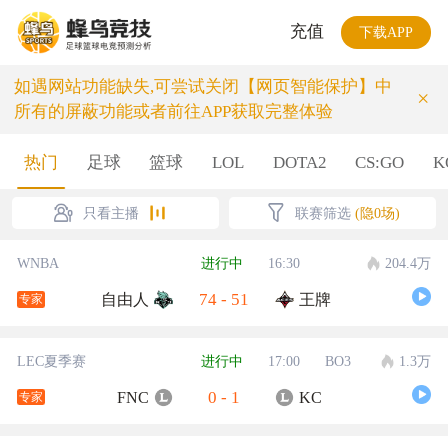
充值
下载APP
如遇网站功能缺失,可尝试关闭【网页智能保护】中
×
所有的屏蔽功能或者前往APP获取完整体验
热门
足球
篮球
LOL
DOTA2
CS:GO
K
只看主播
联赛筛选
(隐0场)
WNBA
进行中
16:30
204.4万
74
-
51
自由人
王牌
专家
LEC夏季赛
进行中
17:00
BO3
1.3万
0
-
1
FNC
KC
专家