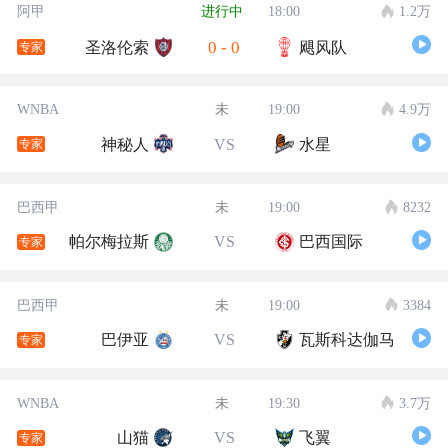
阿甲
进行中
18:00
1.2万
0
-
0
圣洛伦索
飓风队
专家
WNBA
未
19:00
4.9万
神秘人
VS
水星
专家
巴西甲
未
19:00
8232
帕尔梅拉斯
VS
巴西国际
专家
巴西甲
未
19:00
3384
巴伊亚
VS
瓦斯科达伽马
专家
WNBA
未
19:30
3.7万
山猫
VS
飞翼
专家