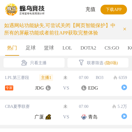
充值
下载APP
如遇网站功能缺失,可尝试关闭【网页智能保护】中
×
所有的屏蔽功能或者前往APP获取完整体验
热门
足球
篮球
LOL
DOTA2
CS:GO
K
只看主播
联赛筛选
(隐0场)
主播1
LPL第三赛段
未
07:00
BO3
6359
JDG
VS
EDG
专家
CBA夏季联赛
未
07:00
5.2万
广厦
VS
青岛