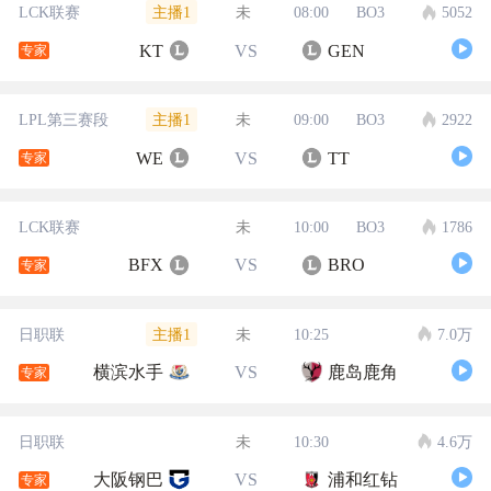
主播1
LCK联赛
未
08:00
BO3
5052
KT
VS
GEN
专家
主播1
LPL第三赛段
未
09:00
BO3
2922
WE
VS
TT
专家
LCK联赛
未
10:00
BO3
1786
BFX
VS
BRO
专家
主播1
日职联
未
10:25
7.0万
横滨水手
VS
鹿岛鹿角
专家
日职联
未
10:30
4.6万
大阪钢巴
VS
浦和红钻
专家