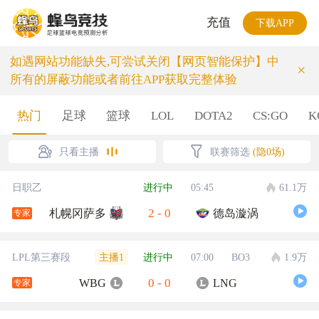
充值
下载APP
如遇网站功能缺失,可尝试关闭【网页智能保护】中
×
所有的屏蔽功能或者前往APP获取完整体验
热门
足球
篮球
LOL
DOTA2
CS:GO
K
只看主播
联赛筛选
(隐0场)
日职乙
进行中
05:45
61.1万
2
-
0
札幌冈萨多
德岛漩涡
专家
主播1
LPL第三赛段
进行中
07:00
BO3
1.9万
0
-
0
WBG
LNG
专家