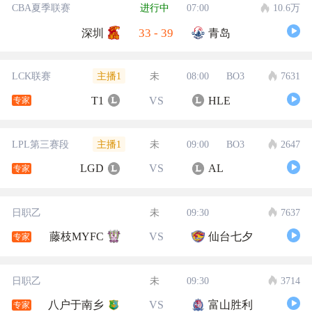
CBA夏季联赛
进行中
07:00
10.6万
33
-
39
深圳
青岛
主播1
LCK联赛
未
08:00
BO3
7631
T1
VS
HLE
专家
主播1
LPL第三赛段
未
09:00
BO3
2647
LGD
VS
AL
专家
日职乙
未
09:30
7637
藤枝MYFC
VS
仙台七夕
专家
日职乙
未
09:30
3714
八户于南乡
VS
富山胜利
专家