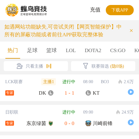
充值
下载APP
如遇网站功能缺失,可尝试关闭【网页智能保护】中
×
所有的屏蔽功能或者前往APP获取完整体验
热门
足球
篮球
LOL
DOTA2
CS:GO
K
只看主播
联赛筛选
(隐0场)
主播1
LCK联赛
进行中
08:00
BO3
2.6万
1
-
1
DK
KT
专家
日职联
进行中
09:00
24.9万
0
-
0
东京绿茵
川崎前锋
专家