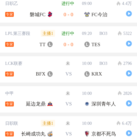
日职乙
进行中
09:00
4.4万
0
-
0
磐城FC
FC今治
专家
主播1
LPL第三赛段
进行中
09:20
BO3
5322
0
-
0
TT
TES
专家
LCK联赛
未
10:00
BO3
2796
BFX
VS
KRX
专家
中甲
未
10:00
2826
延边龙鼎
VS
深圳青年人
专家
主播1
日职联
未
10:00
6.4万
长崎成功丸
VS
京都不死鸟
专家