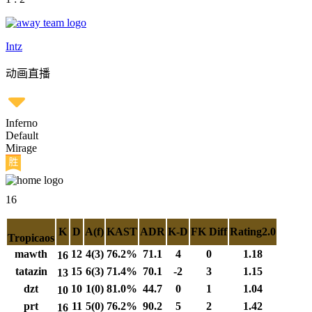
Intz
动画直播
Inferno
Default
Mirage
16
K
D
A(f)
KAST
ADR
K-D
FK Diff
Rating2.0
Tropicaos
mawth
12
4(3)
76.2%
71.1
4
0
1.18
16
tatazin
15
6(3)
71.4%
70.1
-2
3
1.15
13
dzt
10
1(0)
81.0%
44.7
0
1
1.04
10
prt
11
5(0)
76.2%
90.2
5
2
1.42
16