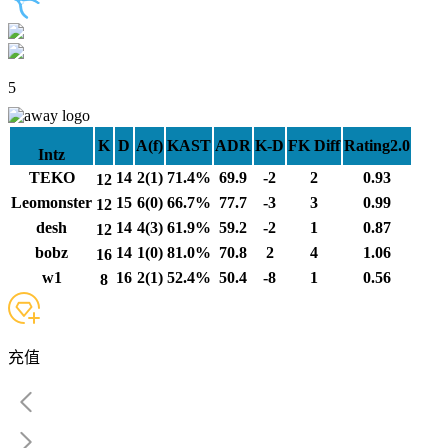
5
K
D
A(f)
KAST
ADR
K-D
FK Diff
Rating2.0
Intz
TEKO
14
2(1)
71.4%
69.9
-2
2
0.93
12
Leomonster
15
6(0)
66.7%
77.7
-3
3
0.99
12
desh
14
4(3)
61.9%
59.2
-2
1
0.87
12
bobz
14
1(0)
81.0%
70.8
2
4
1.06
16
w1
16
2(1)
52.4%
50.4
-8
1
0.56
8
充值