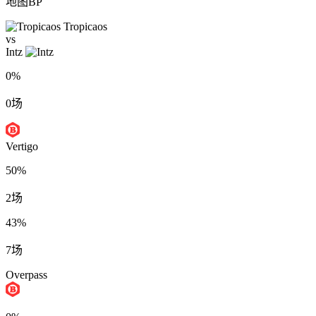
地图BP
Tropicaos
vs
Intz
0%
0场
Vertigo
50%
2场
43%
7场
Overpass