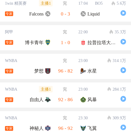
主播1
1win 精英赛
完
17:04
BO5
5.6万
0
-
3
Falcons
Liquid
专家
阿甲
完
22:00
35.3万
1
-
0
博卡青年
拉普拉塔大学生
专家
WNBA
完
23:00
314.1万
96
-
82
梦想
水星
专家
主播1
WNBA
完
23:00
284.1万
92
-
86
自由人
风暴
专家
WNBA
完
23:30
309.9万
96
-
92
神秘人
飞翼
专家