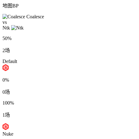
地图BP
Coalesce
vs
Ntk
50%
2场
Default
0%
0场
100%
1场
Nuke