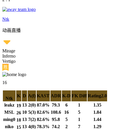
Ntk
动画直播
Mirage
Inferno
Vertigo
16
K
D
A(f)
KAST
ADR
K-D
FK Diff
Rating2.0
Ntk
leakz
13
2(0)
87.0%
79.3
6
1
1.35
19
MSL
10
5(3)
82.6%
108.6
16
5
1.84
26
ming0
13
7(2)
82.6%
95.8
5
1
1.44
18
niko
13
4(0)
78.3%
74.2
2
7
1.29
15