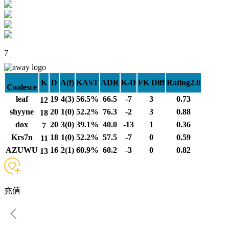
7
K
D
A(f)
KAST
ADR
K-D
FK Diff
Rating2.0
Coalesce
leaf
19
4(3)
56.5%
66.5
-7
3
0.73
12
shyyne
20
1(0)
52.2%
76.3
-2
3
0.88
18
dox
20
3(0)
39.1%
40.0
-13
1
0.36
7
Krs7n
18
1(0)
52.2%
57.5
-7
0
0.59
11
AZUWU
16
2(1)
60.9%
60.2
-3
0
0.82
13
充值