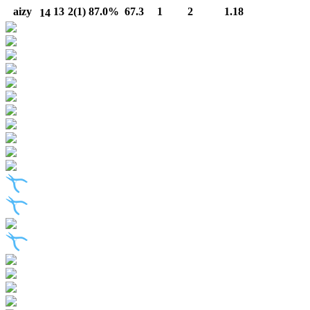
aizy
13
2(1)
87.0%
67.3
1
2
1.18
14