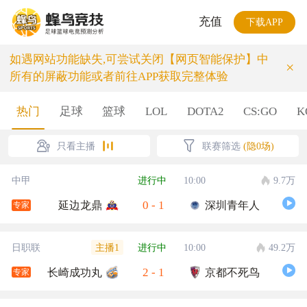
充值
下载APP
如遇网站功能缺失,可尝试关闭【网页智能保护】中
×
所有的屏蔽功能或者前往APP获取完整体验
热门
足球
篮球
LOL
DOTA2
CS:GO
K
只看主播
联赛筛选
(隐0场)
中甲
进行中
10:00
9.7万
0
-
1
延边龙鼎
深圳青年人
专家
主播1
日职联
进行中
10:00
49.2万
2
-
1
长崎成功丸
京都不死鸟
专家