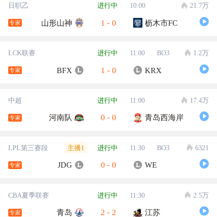
日职乙
进行中
10:00
21.7万
1
-
0
山形山神
枥木市FC
专家
LCK联赛
进行中
11:00
BO3
1.2万
1
-
0
BFX
KRX
专家
中超
进行中
11:00
17.4万
0
-
0
河南队
青岛西海岸
专家
主播1
LPL第三赛段
进行中
11:30
BO3
6321
0
-
0
JDG
WE
专家
CBA夏季联赛
进行中
11:30
2.5万
2
-
2
青岛
江苏
专家