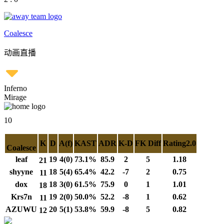
Coalesce
动画直播
Inferno
Mirage
10
K
D
A(f)
KAST
ADR
K-D
FK Diff
Rating2.0
Coalesce
leaf
19
4(0)
73.1%
85.9
2
5
1.18
21
shyyne
18
5(4)
65.4%
42.2
-7
2
0.75
11
dox
18
3(0)
61.5%
75.9
0
1
1.01
18
Krs7n
19
2(0)
50.0%
52.2
-8
1
0.62
11
AZUWU
20
5(1)
53.8%
59.9
-8
5
0.82
12