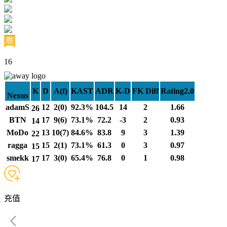
16
K
D
A(f)
KAST
ADR
K-D
FK Diff
Rating2.0
Nexus
adamS
12
2(0)
92.3%
104.5
14
2
1.66
26
BTN
17
9(6)
73.1%
72.2
-3
2
0.93
14
MoDo
13
10(7)
84.6%
83.8
9
3
1.39
22
ragga
15
2(1)
73.1%
61.3
0
3
0.97
15
smekk
17
3(0)
65.4%
76.8
0
1
0.98
17
充值