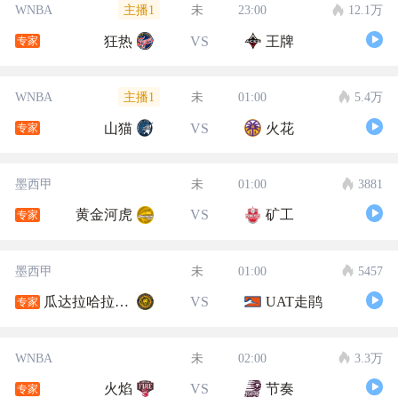
主播1
WNBA
未
23:00
12.1万
狂热
VS
王牌
专家
主播1
WNBA
未
01:00
5.4万
山猫
VS
火花
专家
墨西甲
未
01:00
3881
黄金河虎
VS
矿工
专家
墨西甲
未
01:00
5457
瓜达拉哈拉大学
VS
UAT走鹃
专家
WNBA
未
02:00
3.3万
火焰
VS
节奏
专家