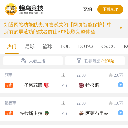
充值
下载APP
如遇网站功能缺失,可尝试关闭【网页智能保护】中
×
所有的屏蔽功能或者前往APP获取完整体验
热门
足球
篮球
LOL
DOTA2
CS:GO
K
只看主播
联赛筛选
(隐0场)
阿甲
未
22:00
2.6万
圣塔菲联
VS
拉努斯
专家
墨西甲
未
22:00
1.6万
特拉斯卡拉
VS
阿莱布里赫
专家