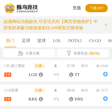
充值
下载APP
如遇网站功能缺失,可尝试关闭【网页智能保护】中
×
所有的屏蔽功能或者前往APP获取完整体验
热门
足球
篮球
LOL
DOTA2
CS:GO
K
只看主播
联赛筛选
(隐0场)
主播1
LPL第三赛段
未
07:00
BO3
6144
LGD
VS
TT
专家
主播1
LCK联赛
未
08:00
BO3
3172
KRX
VS
DNS
专家