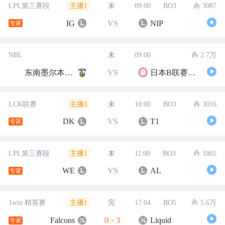
主播1
LPL第三赛段
未
09:00
BO3
3087
IG
VS
NIP
专家
NBL
未
09:00
2.7万
东南墨尔本凤凰
VS
日本B联赛联队
主播1
LCK联赛
未
10:00
BO3
3016
DK
VS
T1
专家
主播1
LPL第三赛段
未
11:00
BO3
1865
WE
VS
AL
专家
主播1
1win 精英赛
完
17:04
BO5
5.6万
0
-
3
Falcons
Liquid
专家