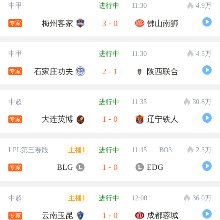
中甲
进行中
11:30
4.9万
3
-
0
梅州客家
佛山南狮
专家
中甲
进行中
11:30
4.5万
2
-
1
石家庄功夫
陕西联合
专家
中超
进行中
11:35
30.8万
1
-
0
大连英博
辽宁铁人
专家
主播1
LPL第三赛段
进行中
11:45
BO3
2.3万
1
-
0
BLG
EDG
专家
主播1
中超
进行中
12:00
36.0万
1
-
0
云南玉昆
成都蓉城
专家