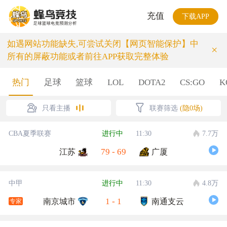
充值
下载APP
如遇网站功能缺失,可尝试关闭【网页智能保护】中
×
所有的屏蔽功能或者前往APP获取完整体验
热门
足球
篮球
LOL
DOTA2
CS:GO
K
只看主播
联赛筛选
(隐0场)
CBA夏季联赛
进行中
11:30
7.7万
79
-
69
江苏
广厦
中甲
进行中
11:30
4.8万
1
-
1
南京城市
南通支云
专家