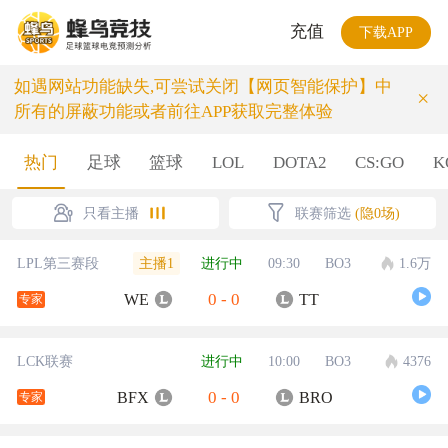
充值
下载APP
如遇网站功能缺失,可尝试关闭【网页智能保护】中
×
所有的屏蔽功能或者前往APP获取完整体验
热门
足球
篮球
LOL
DOTA2
CS:GO
K
只看主播
联赛筛选
(隐0场)
主播1
LPL第三赛段
进行中
09:30
BO3
1.6万
0
-
0
WE
TT
专家
LCK联赛
进行中
10:00
BO3
4376
0
-
0
BFX
BRO
专家