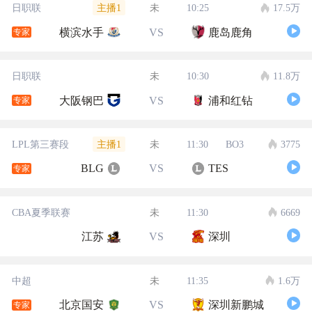
主播1
日职联
未
10:25
17.5万
横滨水手
VS
鹿岛鹿角
专家
日职联
未
10:30
11.8万
大阪钢巴
VS
浦和红钻
专家
主播1
LPL第三赛段
未
11:30
BO3
3775
BLG
VS
TES
专家
CBA夏季联赛
未
11:30
6669
江苏
VS
深圳
中超
未
11:35
1.6万
北京国安
VS
深圳新鹏城
专家