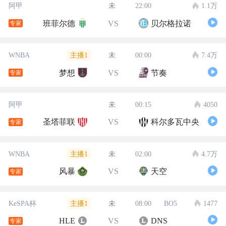
阿甲
未
22:00
1.1万
班菲尔德
VS
贝尔格拉诺
专家
主播1
WNBA
未
00:00
7.4万
梦想
VS
节奏
专家
阿甲
未
00:15
4050
圣塔菲联
VS
科尔多瓦中央
专家
主播1
WNBA
未
02:00
4.7万
风暴
VS
天空
专家
主播1
KeSPA杯
未
08:00
BO5
1477
HLE
VS
DNS
专家