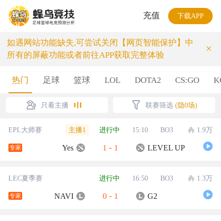
充值
下载APP
如遇网站功能缺失,可尝试关闭【网页智能保护】中
×
所有的屏蔽功能或者前往APP获取完整体验
热门
足球
篮球
LOL
DOTA2
CS:GO
K
只看主播
联赛筛选
(隐0场)
主播1
EPL大师赛
进行中
15:10
BO3
1.9万
1
-
1
Yes
LEVEL UP
专家
LEC夏季赛
进行中
16:50
BO3
1.3万
0
-
1
NAVI
G2
专家