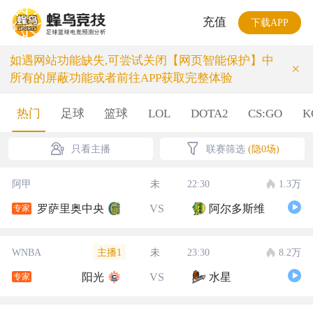
充值
下载APP
如遇网站功能缺失,可尝试关闭【网页智能保护】中
×
所有的屏蔽功能或者前往APP获取完整体验
热门
足球
篮球
LOL
DOTA2
CS:GO
K
只看主播
联赛筛选
(隐0场)
阿甲
未
22:30
1.3万
罗萨里奥中央
VS
阿尔多斯维
专家
主播1
WNBA
未
23:30
8.2万
阳光
VS
水星
专家