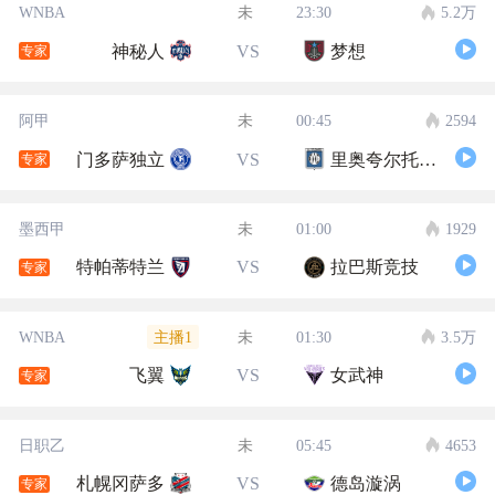
WNBA
未
23:30
5.2万
神秘人
VS
梦想
专家
阿甲
未
00:45
2594
门多萨独立
VS
里奥夸尔托学生队
专家
墨西甲
未
01:00
1929
特帕蒂特兰
VS
拉巴斯竞技
专家
主播1
WNBA
未
01:30
3.5万
飞翼
VS
女武神
专家
日职乙
未
05:45
4653
札幌冈萨多
VS
德岛漩涡
专家