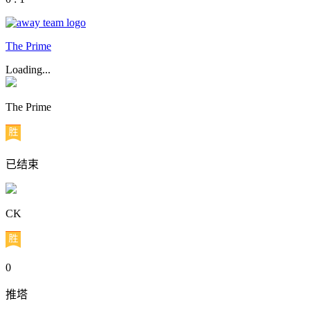
The Prime
Loading...
The Prime
已结束
CK
0
推塔