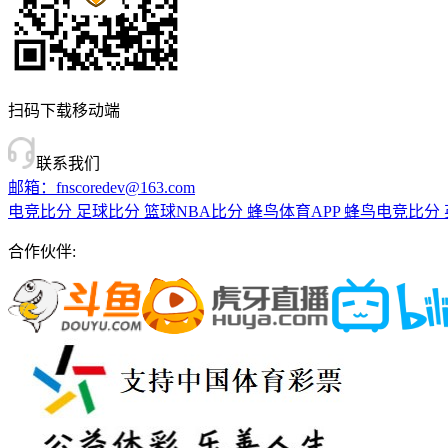
扫码下载移动端
联系我们
邮箱：fnscoredev@163.com
电竞比分
足球比分
篮球NBA比分
蜂鸟体育APP
蜂鸟电竞比分
合作伙伴: